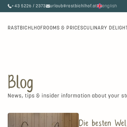
+43 5226 / 2373
urlaub@rastbichlhof.at
english
Skip
RASTBICHLHOF
ROOMS & PRICES
CULINARY DELIGH
navigation
Blog
News, tips & insider information about your st
Die besten Wel