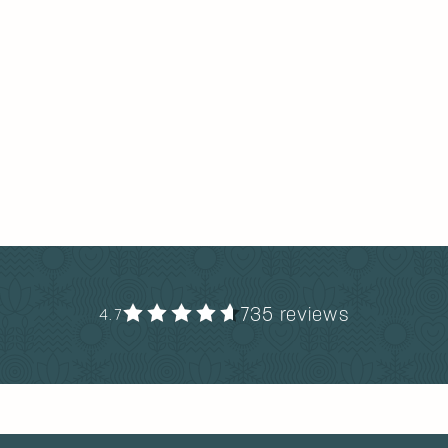
735 reviews
4.7