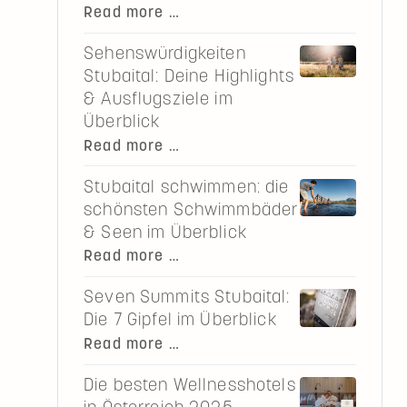
Winter
Read more …
im
Sehenswürdigkeiten
Stubaital:
Stubaital: Deine Highlights
Erlebe
& Ausflugsziele im
Wintersport,
Überblick
Advent
Sehenswürdigkeiten
Read more …
&
Stubaital:
echte
Stubaital schwimmen: die
Deine
Tiroler
schönsten Schwimmbäder
Highlights
Momente
& Seen im Überblick
&
Stubaital
Read more …
Ausflugsziele
schwimmen:
im
Seven Summits Stubaital:
die
Überblick
Die 7 Gipfel im Überblick
schönsten
Seven
Read more …
Schwimmbäder
Summits
&
Die besten Wellnesshotels
Stubaital:
Seen