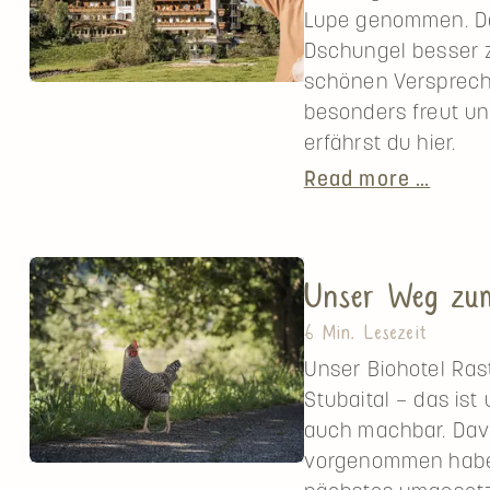
mit
Lupe genommen. Das
dem
Dschungel besser z
DACH
schönen Versprech
Spa
besonders freut un
Awar
erfährst du hier.
2025
Mehr
Read more …
als
ein
Siegel
Unser Weg zum
BIO
HOTE
6 Min. Lesezeit
Mitgli
Unser Biohotel Ras
Stubaital – das ist 
auch machbar. Davo
vorgenommen haben,