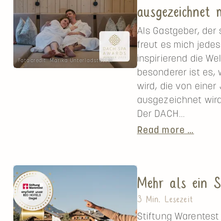
ausgezeichnet
Als Gastgeber, der 
freut es mich jedes
inspirierend die We
Fotocredit: Marika Unterladstätter
besonderer ist es,
wird, die von einer
ausgezeichnet wird
Der DACH...
Die
Read more …
beste
Welln
in
Mehr als ein S
Öster
2025
3 Min. Lesezeit
ausge
Stiftung Warentest 