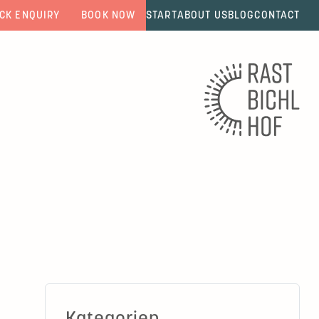
CK ENQUIRY
BOOK NOW
START
ABOUT US
BLOG
CONTACT
Kategorien