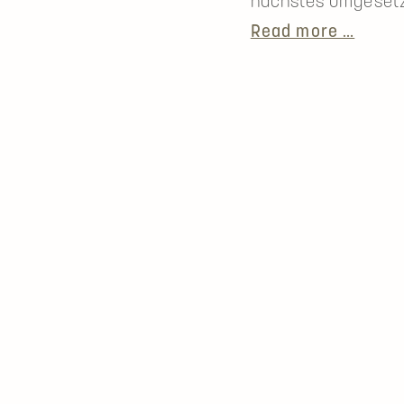
nächstes umgesetzt 
Unser
Read more …
Weg
zum
Biohot