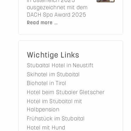
in Österreich 2025
Die
im
ausgezeichnet mit dem
7
Überblick
DACH Spa Award 2025
Gipfel
Die
Read more …
im
besten
Überblick
Wellnesshotels
in
Österreich
Wichtige Links
2025
Stubaital Hotel in Neustift
ausgezeichnet
mit
Skihotel im Stubaital
dem
Biohotel in Tirol
DACH
Hotel beim Stubaier Gletscher
Spa
Hotel im Stubaital mit
Award
Halbpension
2025
Frühstück im Stubaital
Hotel mit Hund