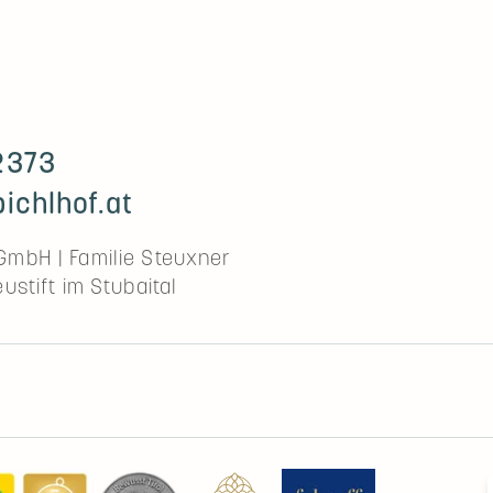
2373
ichlhof.at
 GmbH
|
Familie Steuxner
ustift im Stubaital