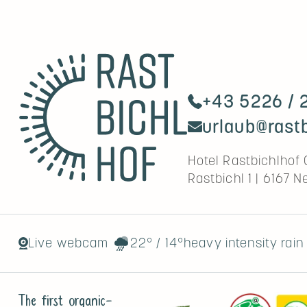
+43 5226 / 
urlaub@rastb
Hotel Rastbichlhof
Rastbichl 1
|
6167
Ne
Live webcam
22°
/
14°
heavy intensity rain
The first organic-