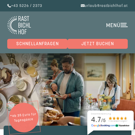
+43 5226 / 2373
urlaub@rastbichlhof.at
MENÜ
SCHNELLANFRAGEN
JETZT BUCHEN
*ab 35 Euro für
Gesamtbewertung
4.7
Tagesgäste
/5
(735 Bewertungen)