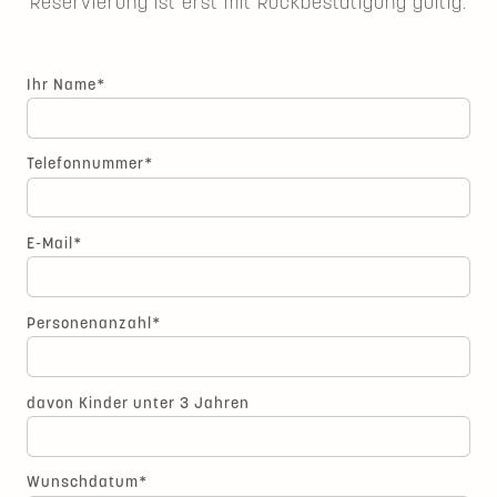
Reservierung ist erst mit Rückbestätigung gültig.
Pflichtfeld
Ihr Name
*
Pflichtfeld
Telefonnummer
*
Pflichtfeld
E-Mail
*
Pflichtfeld
Personenanzahl
*
davon Kinder unter 3 Jahren
Pflichtfeld
Wunschdatum
*