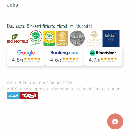
Jobs
Das erste Bio-zertifizierte Hotel im Stubaital
4.8
4.6
4.7
/5
/5
/5
335 Bewertungen
192 Bewertungen
209 Bewertungen
© Hotel Rastbichlhof GmbH 2026
AGB
Sitemap
Impressum
Datenschutz
Cookie Einstellungen