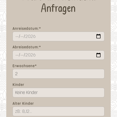
Anfragen
Pflichtfeld
Anreisedatum:
*
Pflichtfeld
Abreisedatum:
*
Pflichtfeld
Erwachsene
*
Kinder
Alter Kinder