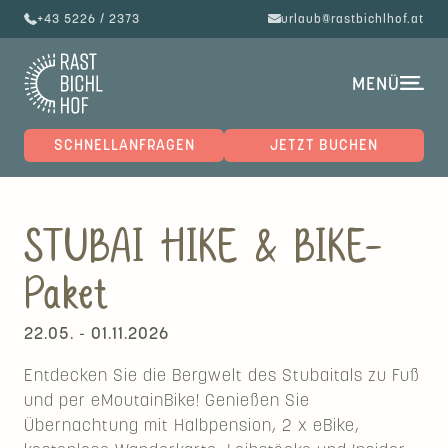
+43 5226 / 2373
urlaub@rastbichlhof.at
MENÜ
SCHNELLANFRAGEN
JETZT BUCHEN
STUBAI HIKE & BIKE-
Paket
22.05. - 01.11.2026
Entdecken Sie die Bergwelt des Stubaitals zu Fuß
und per eMoutainBike! Genießen Sie
Übernachtung mit Halbpension, 2 x eBike,