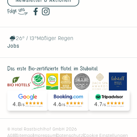
Newsletter & Aktionen
26°
/
13°
Mäßiger Regen
Jobs
Das erste Bio-zertifizierte Hotel im Stubaital
4.8
4.6
4.7
/5
/5
/5
335 Bewertungen
191 Bewertungen
209 Bewertungen
© Hotel Rastbichlhof GmbH 2026
AGB
Sitemap
Impressum
Datenschutz
Cookie Einstellungen